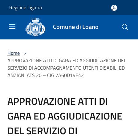
Salta al contenuto principale
Regione Liguria
Comune di Loano
Home
>
APPROVAZIONE ATTI DI GARA ED AGGIUDICAZIONE DEL
SERVIZIO DI ACCOMPAGNAMENTO UTENTI DISABILI ED
ANZIANI ATS 20 – CIG 7A60D14E42
APPROVAZIONE ATTI DI
GARA ED AGGIUDICAZIONE
DEL SERVIZIO DI