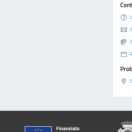
Cont
Prob