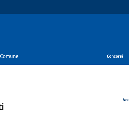
il Comune
Concorsi
Ved
i