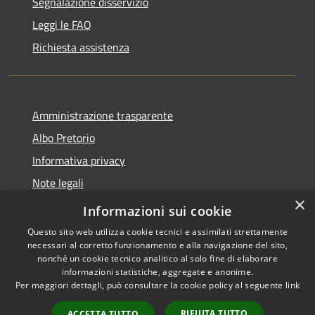
Segnalazione disservizio
Leggi le FAQ
Richiesta assistenza
Amministrazione trasparente
Albo Pretorio
Informativa privacy
Note legali
×
Dichiarazione di accessibilità
Informazioni sui cookie
Questo sito web utilizza cookie tecnici e assimilati strettamente
necessari al corretto funzionamento e alla navigazione del sito,
nonché un cookie tecnico analitico al solo fine di elaborare
informazioni statistiche, aggregate e anonime.
RSS
Copyright © 2026 • Comune di
Per maggiori dettagli, può consultare la cookie policy al seguente
link
Accessibilità
Loano • Powered by
Privacy
Municipium
Accesso
•
RIFIUTA TUTTO
ACCETTA TUTTO