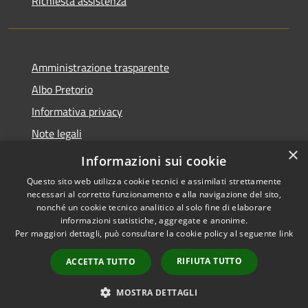
Richiesta assistenza
Amministrazione trasparente
Albo Pretorio
Informativa privacy
Note legali
×
Dichiarazione di accessibilità
Informazioni sui cookie
Questo sito web utilizza cookie tecnici e assimilati strettamente
necessari al corretto funzionamento e alla navigazione del sito,
nonché un cookie tecnico analitico al solo fine di elaborare
informazioni statistiche, aggregate e anonime.
RSS
Copyright © 2026 • Comune di
Per maggiori dettagli, può consultare la cookie policy al seguente
link
Accessibilità
Loano • Powered by
Privacy
Municipium
Accesso
•
RIFIUTA TUTTO
ACCETTA TUTTO
Cookie
redazione
Mappa del sito
MOSTRA DETTAGLI