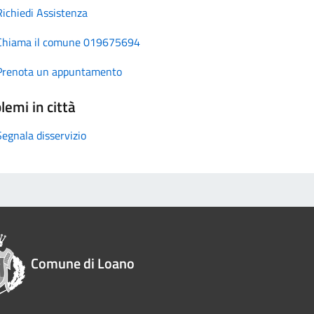
Richiedi Assistenza
Chiama il comune 019675694
Prenota un appuntamento
lemi in città
Segnala disservizio
Comune di Loano