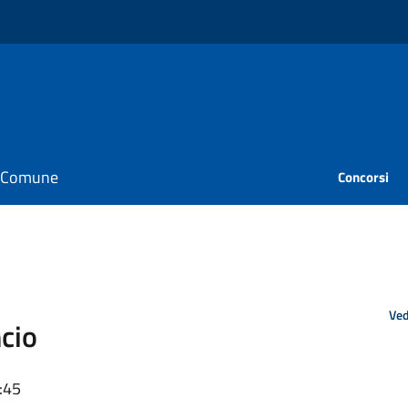
il Comune
Concorsi
Ved
ncio
:45