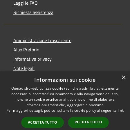
Leggi le FAQ
Richiesta assistenza
Amministrazione trasparente
Albo Pretorio
Informativa privacy
Note legali
×
Dichiarazione di accessibilità
Informazioni sui cookie
Questo sito web utilizza cookie tecnici e assimilati strettamente
necessari al corretto funzionamento e alla navigazione del sito,
nonché un cookie tecnico analitico al solo fine di elaborare
informazioni statistiche, aggregate e anonime.
RSS
Copyright © 2026 • Comune di
Per maggiori dettagli, può consultare la cookie policy al seguente
link
Accessibilità
Loano • Powered by
Privacy
Municipium
Accesso
•
RIFIUTA TUTTO
ACCETTA TUTTO
Cookie
redazione