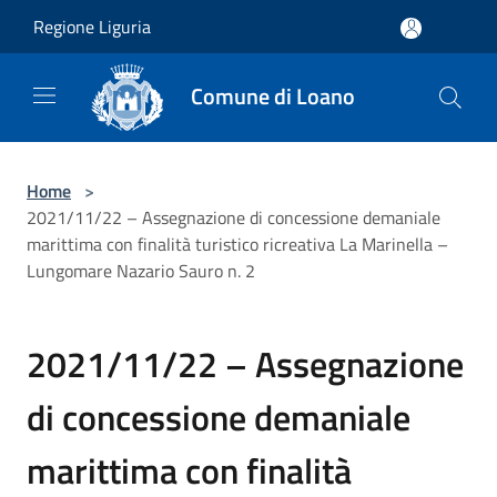
Salta al contenuto principale
Regione Liguria
Comune di Loano
Home
>
2021/11/22 – Assegnazione di concessione demaniale
marittima con finalità turistico ricreativa La Marinella –
Lungomare Nazario Sauro n. 2
2021/11/22 – Assegnazione
di concessione demaniale
marittima con finalità