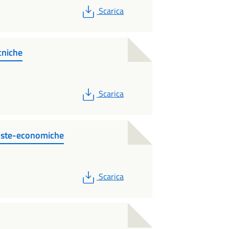
PDF
Scarica
cniche
PDF
Scarica
uste-economiche
PDF
Scarica