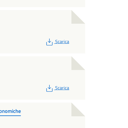
PDF
Scarica
PDF
Scarica
conomiche