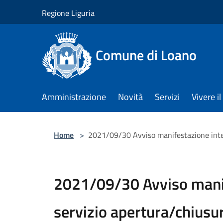
Salta al contenuto principale
Regione Liguria
Comune di Loano
Amministrazione
Novità
Servizi
Vivere 
Home
>
2021/09/30 Avviso manifestazione inte
2021/09/30 Avviso manif
servizio apertura/chiusur