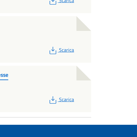
Scarica
PDF
Scarica
esse
PDF
Scarica