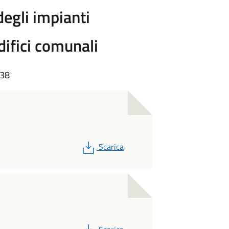
egli impianti
difici comunali
:38
PDF
Scarica
PDF