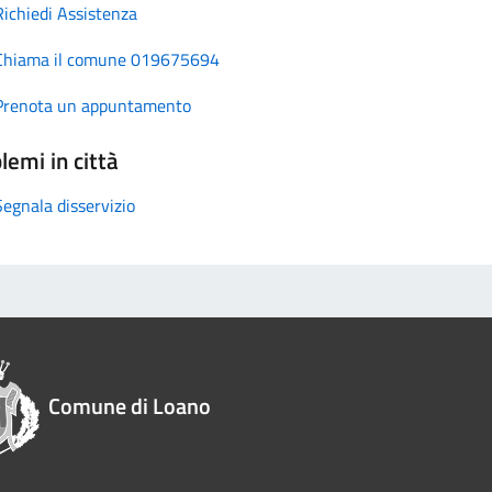
Richiedi Assistenza
Chiama il comune 019675694
Prenota un appuntamento
lemi in città
Segnala disservizio
Comune di Loano