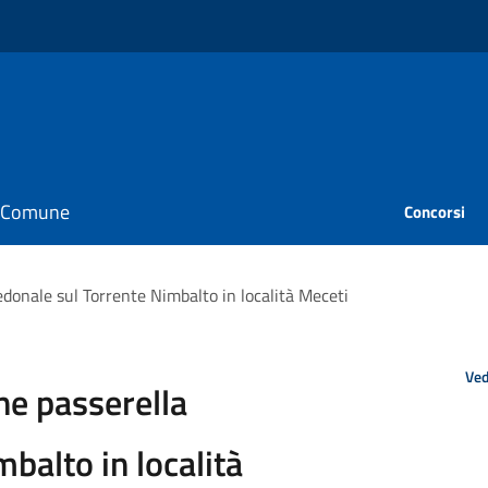
il Comune
Concorsi
donale sul Torrente Nimbalto in località Meceti
Ved
e passerella
balto in località