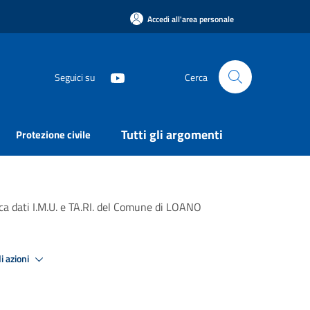
Accedi all'area personale
Seguici su
Cerca
Tutti gli argomenti
Protezione civile
nca dati I.M.U. e TA.RI. del Comune di LOANO
i azioni