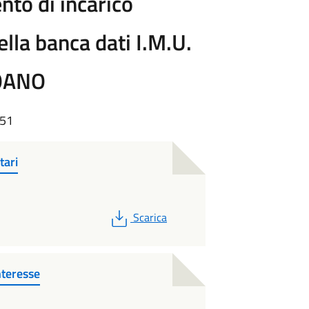
nto di incarico
della banca dati I.M.U.
LOANO
:51
tari
PDF
Scarica
teresse