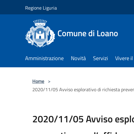
Salta al contenuto principale
Regione Liguria
Comune di Loano
Amministrazione
Novità
Servizi
Vivere 
Home
>
2020/11/05 Avviso esplorativo di richiesta preventi
2020/11/05 Avviso esplor