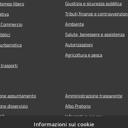
Giustizia e sicurezza pubblica
 tempo libero
Tributi,finanze e contravvenzion
ativa
Ambiente
e Commercio
Salute, benessere e assistenza
bblici
Autorizzazioni
 urbanistica
Agricoltura e pesca
 trasporti
ione appuntamento
Amministrazione trasparente
one disservizio
Albo Pretorio
FAQ
Informativa privacy
Informazioni sui cookie
 assistenza
Note legali