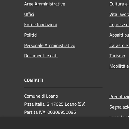
Aree Amministrative
Cultura e
Uffici
Vita lavor
Enti e fondazioni
Imprese 
Politici
Appalti pu
Personale Amministrativo
Catasto e
Documenti e dati
Turismo
Mobilità e
CONTATTI
Comune di Loano
Prenotaz
P.zza Italia, 2 17025 Loano (SV)
Segnalazi
Partita IVA: 00308950096
Leggi le 
PEC: loano@peccomuneloano.it
Richiesta