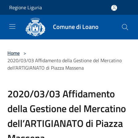
Salta al contenuto principale
Regione Liguria
Comune di Loano
Home
>
2020/03/03 Affidamento della Gestione del Mercatino
dell’ARTIGIANATO di Piazza Massena
2020/03/03 Affidamento
della Gestione del Mercatino
dell’ARTIGIANATO di Piazza
Massena