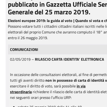
pubblicato in Gazzetta Ufficiale Ser
Generale del 25 marzo 2019.
Elezioni europee 2019: la guida al voto | Quando si vota e c
Possono votare tutti i cittadini cittadini italiani iscritti nelle l
elettorali del proprio Comune che avranno compiuto il 18° an
entro il 26 maggio 2019.
COMUNICAZIONI
02/05/2019 –
RILASCIO CARTA IDENTITA’ ELETTRONICA
In occasione delle consultazioni elettorali, al fine di permett
tutti gli aventi diritto
non in possesso di carta di identità
v
esercitare il diritto di voto, sarà possibile
in via
straordinaria
richiedere il rilascio delle carta di identità ele
nei seguenti orari presso l’ufficio URP:
sabato 25 maggio 2019 dalle 14 alle 18