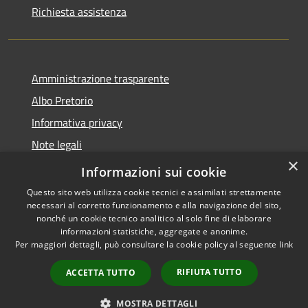
Richiesta assistenza
Amministrazione trasparente
Albo Pretorio
Informativa privacy
Note legali
×
Dichiarazione di accessibilità
Informazioni sui cookie
Questo sito web utilizza cookie tecnici e assimilati strettamente
necessari al corretto funzionamento e alla navigazione del sito,
nonché un cookie tecnico analitico al solo fine di elaborare
informazioni statistiche, aggregate e anonime.
RSS
Copyright © 2026 • Comune di
Per maggiori dettagli, può consultare la cookie policy al seguente
link
Accessibilità
Loano • Powered by
Privacy
Municipium
Accesso
•
RIFIUTA TUTTO
ACCETTA TUTTO
Cookie
redazione
Mappa del sito
MOSTRA DETTAGLI