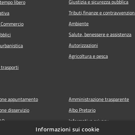
Giustizia e sicurezza pubblica
 tempo libero
Tributi,finanze e contravvenzion
ativa
Ambiente
e Commercio
Salute, benessere e assistenza
bblici
Autorizzazioni
 urbanistica
Agricoltura e pesca
 trasporti
ione appuntamento
Amministrazione trasparente
one disservizio
Albo Pretorio
FAQ
Informativa privacy
Informazioni sui cookie
 assistenza
Note legali