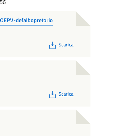
:56
OEPV-defalbopretorio
PDF
Scarica
PDF
Scarica