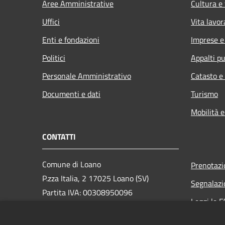
Aree Amministrative
Cultura e
Uffici
Vita lavor
Enti e fondazioni
Imprese 
Politici
Appalti pu
Personale Amministrativo
Catasto e
Documenti e dati
Turismo
Mobilità e
CONTATTI
Comune di Loano
Prenotaz
P.zza Italia, 2 17025 Loano (SV)
Segnalazi
Partita IVA: 00308950096
Leggi le 
PEC: loano@peccomuneloano.it
Richiesta