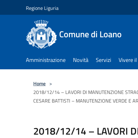
Salta al contenuto principale
Regione Liguria
Comune di Loano
Amministrazione
Novità
Servizi
Vivere 
Home
>
2018/12/14 – LAVORI DI MANUTENZIONE STRAOR
CESARE BATTISTI – MANUTENZIONE VERDE E 
2018/12/14 – LAVORI 