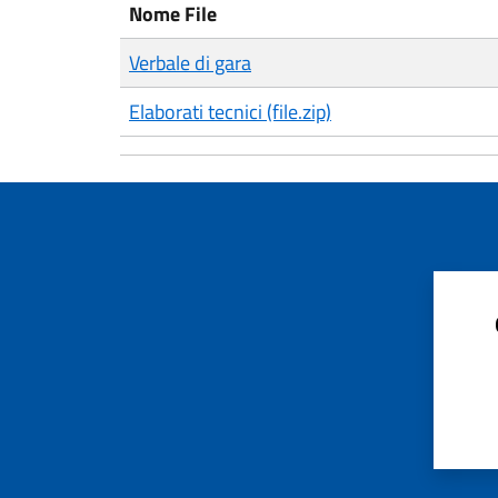
Nome File
Verbale di gara
Elaborati tecnici (file.zip)