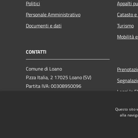
Politici
Appalti pu
Personale Amministrativo
Catasto e
Documenti e dati
Turismo
Mobilità e
CONTATTI
Comune di Loano
Prenotaz
P.zza Italia, 2 17025 Loano (SV)
Segnalazi
Partita IVA: 00308950096
Leggi le 
PEC: loano@peccomuneloano.it
Richiesta
Centralino Unico: 019675694
Questo sito 
alla navig