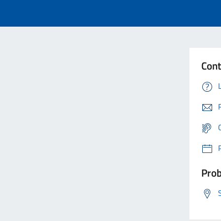
Cont
Prob