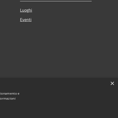
Luoghi
Eventi
×
nzionamento e
nformazioni