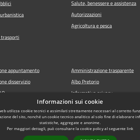
Salute, benessere e assistenza
bblici
Autorizzazioni
 urbanistica
Agricoltura e pesca
 trasporti
ione appuntamento
Amministrazione trasparente
one disservizio
Albo Pretorio
FAQ
Informativa privacy
Informazioni sui cookie
 assistenza
Note legali
web utilizza cookie tecnici e assimilati strettamente necessari al corretto fu
Dichiarazione di accessibilità
azione del sito, nonché un cookie tecnico analitico al solo fine di elaborare i
statistiche, aggregate e anonime.
Per maggiori dettagli, può consultare la cookie policy al seguente
link