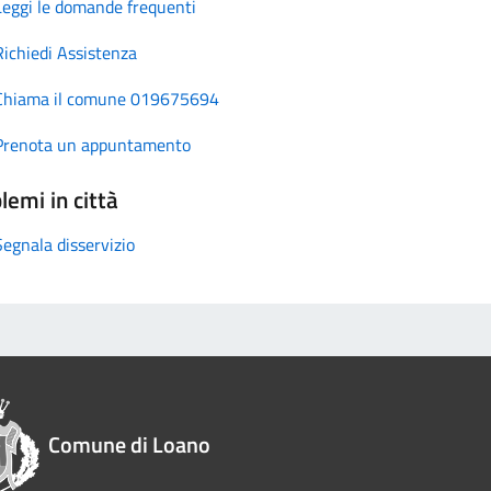
Leggi le domande frequenti
Richiedi Assistenza
Chiama il comune 019675694
Prenota un appuntamento
lemi in città
Segnala disservizio
Comune di Loano