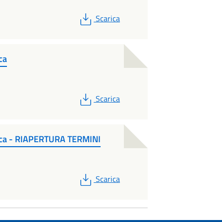
PDF
Scarica
ca
PDF
Scarica
tica - RIAPERTURA TERMINI
PDF
Scarica