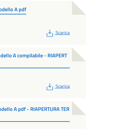
odello A pdf
PDF
Scarica
dello A compilabile - RIAPERT
PDF
Scarica
odello A pdf - RIAPERTURA TER