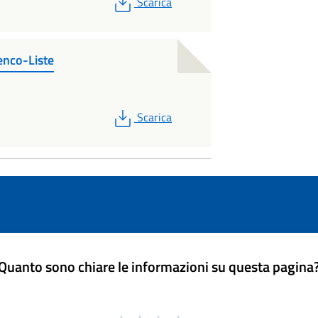
PDF
Scarica
enco-Liste
PDF
Scarica
Quanto sono chiare le informazioni su questa pagina