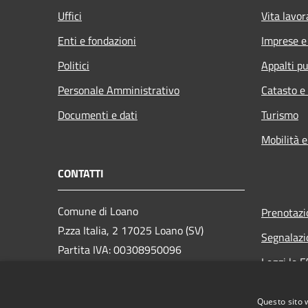
Uffici
Vita lavor
Enti e fondazioni
Imprese 
Politici
Appalti pu
Personale Amministrativo
Catasto e
Documenti e dati
Turismo
Mobilità e
CONTATTI
Comune di Loano
Prenotaz
P.zza Italia, 2 17025 Loano (SV)
Segnalazi
Partita IVA: 00308950096
Leggi le 
PEC: loano@peccomuneloano.it
Richiesta
Centralino Unico: 019675694
Questo sito 