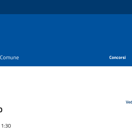
il Comune
Concorsi
Ved
o
11:30