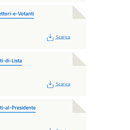
ttori-e-Votanti
PDF
Scarica
i-di-Lista
PDF
Scarica
ti-al-Presidente