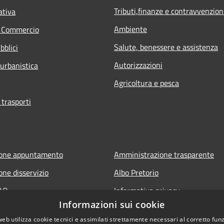
Tributi,finanze e contravvenzion
ativa
Ambiente
e Commercio
Salute, benessere e assistenza
bblici
Autorizzazioni
 urbanistica
Agricoltura e pesca
 trasporti
ione appuntamento
Amministrazione trasparente
one disservizio
Albo Pretorio
FAQ
Informativa privacy
Informazioni sui cookie
 assistenza
Note legali
web utilizza cookie tecnici e assimilati strettamente necessari al corretto fu