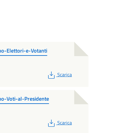
o-Elettori-e-Votanti
PDF
Scarica
no-Voti-al-Presidente
PDF
Scarica