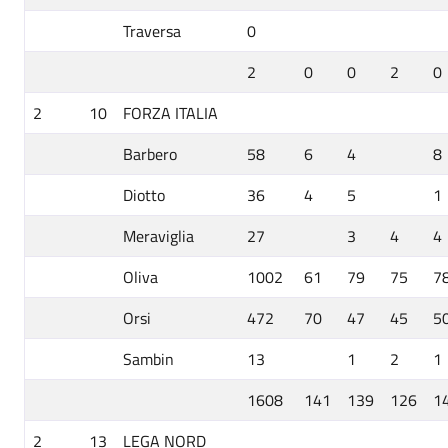
Traversa
0
2
0
0
2
0
2
10
FORZA ITALIA
Barbero
58
6
4
8
Diotto
36
4
5
1
Meraviglia
27
3
4
4
Oliva
1002
61
79
75
7
Orsi
472
70
47
45
5
Sambin
13
1
2
1
1608
141
139
126
1
2
13
LEGA NORD