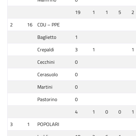
19
1
1
5
2
2
16
CDU – PPE
Baglietto
1
Crepaldi
3
1
1
Cecchini
0
Cerasuolo
0
Martini
0
Pastorino
0
4
1
0
0
1
3
1
POPOLARI