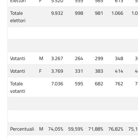
Elettori
F
5.520
555
565
613
5
Totale
9.932
998
981
1.066
1.
elettori
Votanti
M
3.267
264
299
348
3
Votanti
F
3.769
331
383
414
4
Totale
7.036
595
682
762
7
votanti
Percentuali
M
74,05%
59,59%
71,88%
76,82%
75,