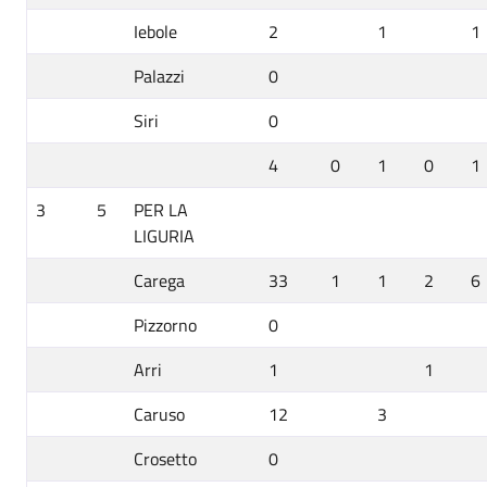
Iebole
2
1
1
Palazzi
0
Siri
0
4
0
1
0
1
3
5
PER LA
LIGURIA
Carega
33
1
1
2
6
Pizzorno
0
Arri
1
1
Caruso
12
3
Crosetto
0