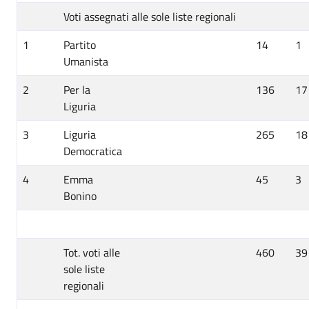
Voti assegnati alle sole liste regionali
1
Partito
14
1
Umanista
2
Per la
136
17
Liguria
3
Liguria
265
18
Democratica
4
Emma
45
3
Bonino
Tot. voti alle
460
39
sole liste
regionali