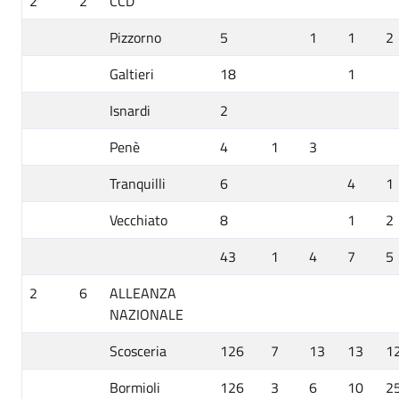
2
2
CCD
Pizzorno
5
1
1
2
Galtieri
18
1
Isnardi
2
Penè
4
1
3
Tranquilli
6
4
1
Vecchiato
8
1
2
43
1
4
7
5
2
6
ALLEANZA
NAZIONALE
Scosceria
126
7
13
13
1
Bormioli
126
3
6
10
2