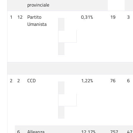
provinciale
1
12
Partito
0,31%
19
3
Umanista
2
2
CCD
1,22%
76
6
6
Alleanza
12,17%
757
47