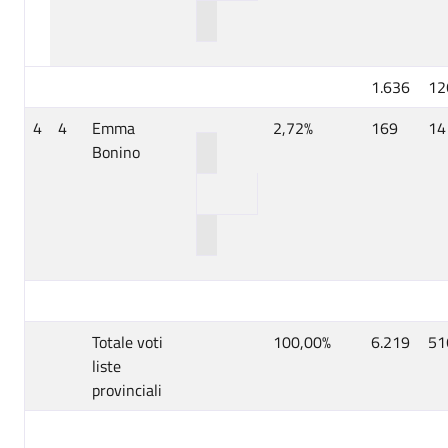
1.636
12
4
4
Emma
2,72%
169
14
Bonino
Totale voti
100,00%
6.219
51
liste
provinciali