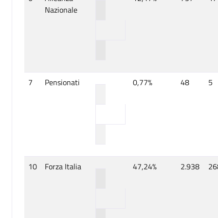
Nazionale
7
Pensionati
0,77%
48
5
10
Forza Italia
47,24%
2.938
26