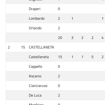
Draperi
0
Lombardo
2
1
1
Orlando
2
20
3
2
2
4
2
15
CASTELLANETA
Castellaneta
15
1
1
5
2
Cappello
0
Ascanio
2
Cianciaruso
0
De Luca
2
Manfrino
0