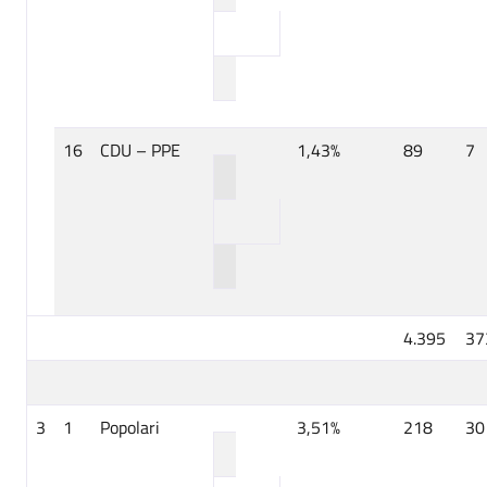
16
CDU – PPE
1,43%
89
7
4.395
37
3
1
Popolari
3,51%
218
30