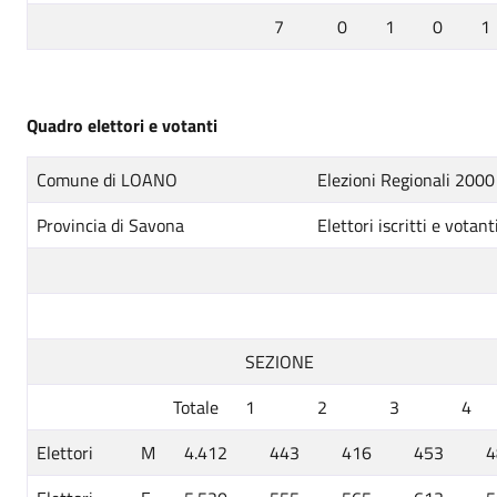
7
0
1
0
1
Quadro elettori e votanti
Comune di LOANO
Elezioni Regionali 2000
Provincia di Savona
Elettori iscritti e votant
SEZIONE
Totale
1
2
3
4
Elettori
M
4.412
443
416
453
4