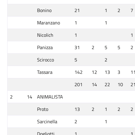
Bonino
21
1
2
7
Maranzano
1
1
Nicolich
1
1
Panizza
31
2
5
5
2
Scirocco
5
2
Tassara
142
12
13
3
1
201
14
22
10
2
2
14
ANIMALISTA
Proto
13
2
1
2
2
Sarcinella
2
1
Dogliotti
1
1