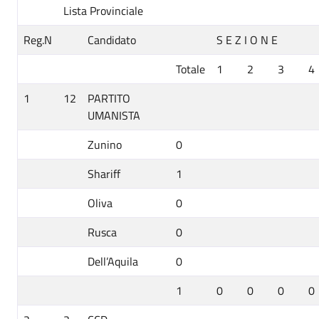
Lista Provinciale
Reg.N
Candidato
S E Z I O N E
Totale
1
2
3
4
1
12
PARTITO
UMANISTA
Zunino
0
Shariff
1
Oliva
0
Rusca
0
Dell’Aquila
0
1
0
0
0
0