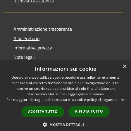
Richiesta assistenza
Amministrazione trasparente
Albo Pretorio
Informativa privacy
Note legali
×
Dichiarazione di accessibilità
Informazioni sui cookie
Questo sito web utilizza cookie tecnici e assimilati strettamente
necessari al corretto funzionamento e alla navigazione del sito,
nonché un cookie tecnico analitico al solo fine di elaborare
informazioni statistiche, aggregate e anonime.
RSS
Copyright © 2026 • Comune di
Per maggiori dettagli, può consultare la cookie policy al seguente
link
Accessibilità
Loano • Powered by
Privacy
Municipium
Accesso
•
RIFIUTA TUTTO
ACCETTA TUTTO
Cookie
redazione
Mappa del sito
MOSTRA DETTAGLI