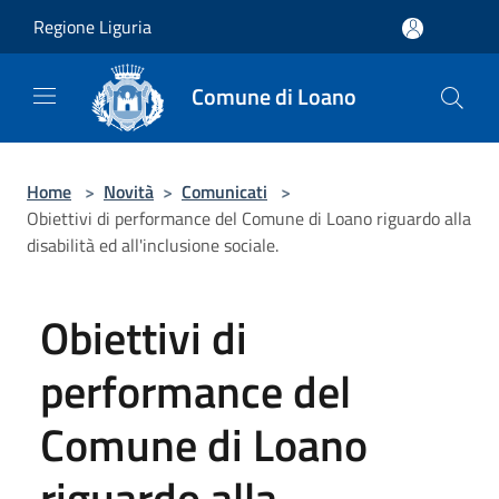
Salta al contenuto principale
Regione Liguria
Comune di Loano
Home
>
Novità
>
Comunicati
>
Obiettivi di performance del Comune di Loano riguardo alla
disabilità ed all'inclusione sociale.
Obiettivi di
performance del
Comune di Loano
riguardo alla