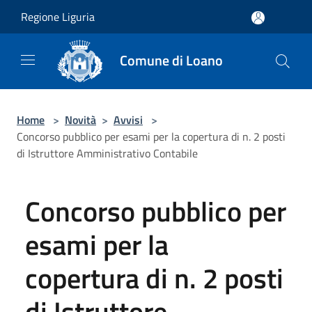
Salta al contenuto principale
Regione Liguria
Comune di Loano
Home
>
Novità
>
Avvisi
>
Concorso pubblico per esami per la copertura di n. 2 posti
di Istruttore Amministrativo Contabile
Concorso pubblico per
esami per la
copertura di n. 2 posti
di Istruttore