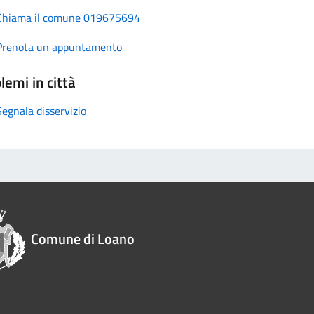
Chiama il comune 019675694
Prenota un appuntamento
lemi in città
Segnala disservizio
Comune di Loano