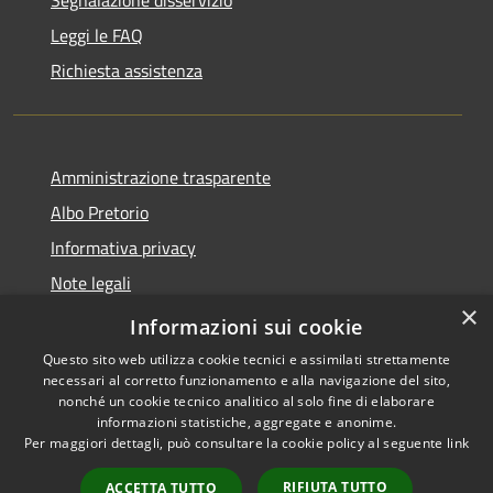
Leggi le FAQ
Richiesta assistenza
Amministrazione trasparente
Albo Pretorio
Informativa privacy
Note legali
×
Dichiarazione di accessibilità
Informazioni sui cookie
Questo sito web utilizza cookie tecnici e assimilati strettamente
necessari al corretto funzionamento e alla navigazione del sito,
nonché un cookie tecnico analitico al solo fine di elaborare
informazioni statistiche, aggregate e anonime.
RSS
Copyright © 2026 • Comune di
Per maggiori dettagli, può consultare la cookie policy al seguente
link
Accessibilità
Loano • Powered by
Privacy
Municipium
Accesso
•
RIFIUTA TUTTO
ACCETTA TUTTO