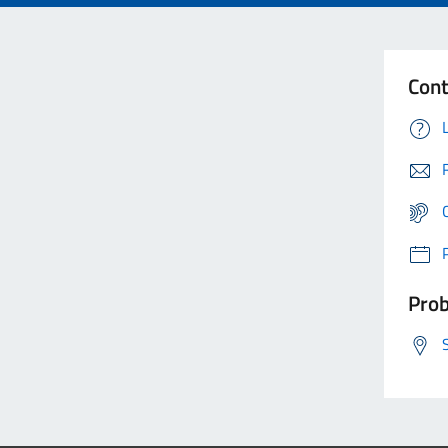
Cont
Prob