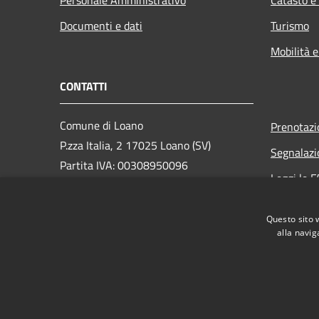
Documenti e dati
Turismo
Mobilità e
CONTATTI
Comune di Loano
Prenotaz
P.zza Italia, 2 17025 Loano (SV)
Segnalazi
Partita IVA: 00308950096
Leggi le 
PEC: loano@peccomuneloano.it
Richiesta
Centralino Unico: 019675694
Questo sito 
alla navig
RSS
Accessibilità
Privacy
Cookie
Mappa de