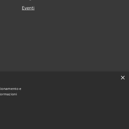
Eventi
×
nzionamento e
nformazioni
Municipium
Accesso redazione
 di Loano • Powered by
•