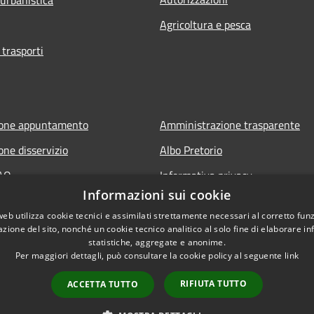
Agricoltura e pesca
 trasporti
ione appuntamento
Amministrazione trasparente
one disservizio
Albo Pretorio
FAQ
Informativa privacy
Informazioni sui cookie
 assistenza
Note legali
web utilizza cookie tecnici e assimilati strettamente necessari al corretto fu
Dichiarazione di accessibilità
azione del sito, nonché un cookie tecnico analitico al solo fine di elaborare i
statistiche, aggregate e anonime.
Per maggiori dettagli, può consultare la cookie policy al seguente
link
RIFIUTA TUTTO
ACCETTA TUTTO
l sito
Copyright © 2026 • Comune