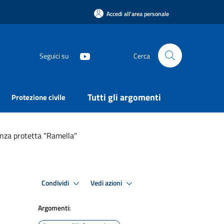
Accedi all'area personale
Seguici su
Cerca
Tutti gli argomenti
Protezione civile
nza protetta "Ramella"
Condividi
Vedi azioni
Argomenti: