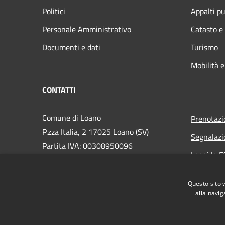
Politici
Appalti pu
Personale Amministrativo
Catasto e
Documenti e dati
Turismo
Mobilità e
CONTATTI
Comune di Loano
Prenotaz
P.zza Italia, 2 17025 Loano (SV)
Segnalazi
Partita IVA: 00308950096
Leggi le 
PEC: loano@peccomuneloano.it
Richiesta
Centralino Unico: 019675694
Questo sito 
alla navig