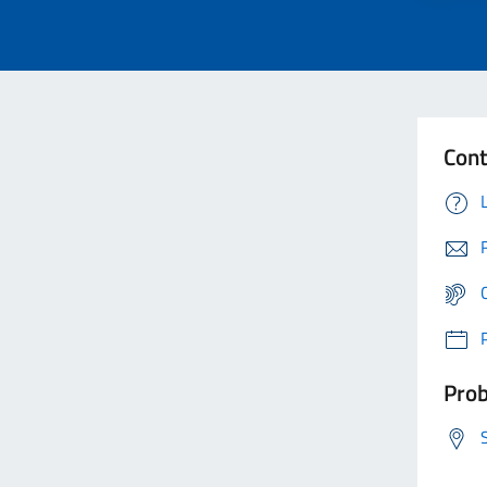
Cont
Prob