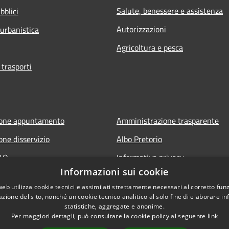
Salute, benessere e assistenza
bblici
Autorizzazioni
 urbanistica
Agricoltura e pesca
 trasporti
ione appuntamento
Amministrazione trasparente
one disservizio
Albo Pretorio
FAQ
Informativa privacy
Informazioni sui cookie
 assistenza
Note legali
web utilizza cookie tecnici e assimilati strettamente necessari al corretto fu
Dichiarazione di accessibilità
azione del sito, nonché un cookie tecnico analitico al solo fine di elaborare i
statistiche, aggregate e anonime.
Per maggiori dettagli, può consultare la cookie policy al seguente
link