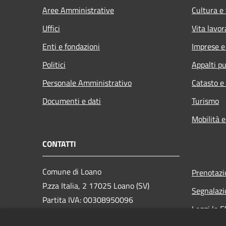
Aree Amministrative
Cultura e
Uffici
Vita lavor
Enti e fondazioni
Imprese 
Politici
Appalti pu
Personale Amministrativo
Catasto e
Documenti e dati
Turismo
Mobilità e
CONTATTI
Comune di Loano
Prenotaz
P.zza Italia, 2 17025 Loano (SV)
Segnalazi
Partita IVA: 00308950096
Leggi le 
PEC: loano@peccomuneloano.it